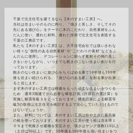
千葉で注文住宅を建てるなら【木のすまい工房】へ。
当社は住まいそのものに拘り、『強さと美しさ、そしてその
先にある遊び心』をテーマに木のこだわり、自然素材をふん
だんに使い、優れた材料、優れた技術で注文住宅を創造する
千葉の工務店です。
私たち【木のすまい工房】は、大手住宅会社では扱いきれな
い様々な”個性のある自然素材”や”こだわりの素材”などをふ
んだんに使用し、デコレーションに頼らず素材その物の美し
さをいかしながら、いつまでも飽きのこない住まい創りを行
っております。
飽きのない住まいに遊び心をちりばめる事で50年後も100年
後も住まい続けられる、『遊び心のある家』を創る事が出来
ると信じます。
まず木のすまい工房では根拠をもった頑丈な住まいをつくる
ため 通常3階建てから必要な構造計算（許容応力度計算）を
実施し耐震等級３をとっております。構造計算による耐震等
級3の取得は注文住宅を検討する上で安心していただけるので
はないでしょうか。
また、材料については、木のすまい工房は柱や土台に最高級
の桧を使っております。木のすまい工房が使う桧は含水率１
５％まで乾燥させ建物を安定させ、強さはヤング係数110以上
（土台は90以上）です。50年後も100年後も強い住まいをつ