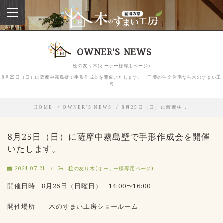
toggle
navigation
OWNER'S NEWS
桧の友り木(オーナー様専用ページ)
8月25日（日）に薩摩中霧島壁で手形作成会を開催いたします。｜千葉の注文住宅なら木のすまい工
房
HOME
OWNER'S NEWS
8月25日（日）に薩摩中…
8月25日（日）に薩摩中霧島壁で手形作成会を開催
いたします。
2024-07-21
桧の友り木(オーナー様専用ページ)
開催日時 8月25日（日曜日） 14:00〜16:00
開催場所 木のすまい工房ショールーム