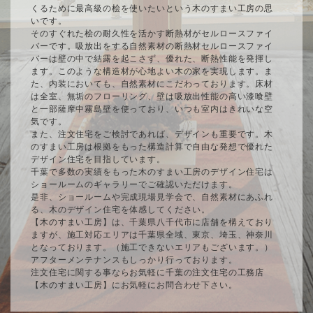
くるために最高級の桧を使いたいという木のすまい工房の思
いです。
そのすぐれた桧の耐久性を活かす断熱材がセルロースファイ
バーです。吸放出をする自然素材の断熱材セルロースファイ
バーは壁の中で結露を起こさず、優れた、断熱性能を発揮し
ます。このような構造材が心地よい木の家を実現します。ま
た、内装においても、自然素材にこだわっております。床材
は全室、無垢のフローリング、壁は吸放出性能の高い漆喰壁
と一部薩摩中霧島壁を使っており、いつも室内はきれいな空
気です。
また、注文住宅をご検討であれば、デザインも重要です。木
のすまい工房は根拠をもった構造計算で自由な発想で優れた
デザイン住宅を目指しています。
千葉で多数の実績をもった木のすまい工房のデザイン住宅は
ショールームのギャラリーでご確認いただけます。
是非、ショールームや完成現場見学会で、自然素材にあふれ
る、木のデザイン住宅を体感してください。
【木のすまい工房】は、千葉県八千代市に店舗を構えており
ますが、施工対応エリアは千葉県全域、東京、埼玉、神奈川
となっております。（施工できないエリアもございます。）
アフターメンテナンスもしっかり行っております。
注文住宅に関する事ならお気軽に千葉の注文住宅の工務店
【木のすまい工房】にお気軽にお問合わせ下さい。