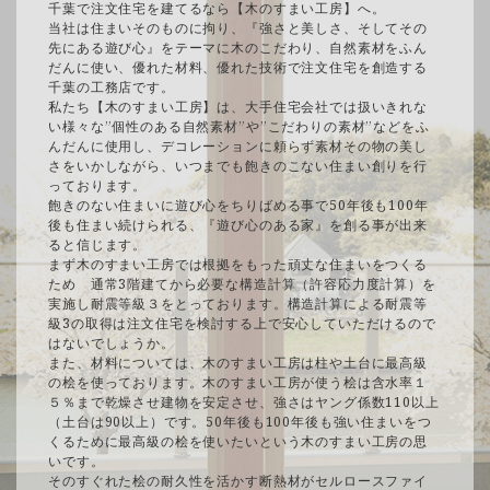
千葉で注文住宅を建てるなら【木のすまい工房】へ。
当社は住まいそのものに拘り、『強さと美しさ、そしてその
先にある遊び心』をテーマに木のこだわり、自然素材をふん
だんに使い、優れた材料、優れた技術で注文住宅を創造する
千葉の工務店です。
私たち【木のすまい工房】は、大手住宅会社では扱いきれな
い様々な”個性のある自然素材”や”こだわりの素材”などをふ
んだんに使用し、デコレーションに頼らず素材その物の美し
さをいかしながら、いつまでも飽きのこない住まい創りを行
っております。
飽きのない住まいに遊び心をちりばめる事で50年後も100年
後も住まい続けられる、『遊び心のある家』を創る事が出来
ると信じます。
まず木のすまい工房では根拠をもった頑丈な住まいをつくる
ため 通常3階建てから必要な構造計算（許容応力度計算）を
実施し耐震等級３をとっております。構造計算による耐震等
級3の取得は注文住宅を検討する上で安心していただけるので
はないでしょうか。
また、材料については、木のすまい工房は柱や土台に最高級
の桧を使っております。木のすまい工房が使う桧は含水率１
５％まで乾燥させ建物を安定させ、強さはヤング係数110以上
（土台は90以上）です。50年後も100年後も強い住まいをつ
くるために最高級の桧を使いたいという木のすまい工房の思
いです。
そのすぐれた桧の耐久性を活かす断熱材がセルロースファイ