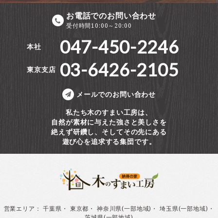
お電話でのお問い合わせ
受付時間10:00～20:00
047-450-2246
本社
03-6426-2105
東京支店
メールでのお問い合わせ
私たち木のすまい工房は、
自然が素材に与えた強さと美しさを
絶えず研鑽し、そしてその先にある
遊び心を追求する集団です。
営業エリア
：
千葉県
・
東京都
・
神奈川県(一部地域)
・
埼玉県(一部地域)
・
茨城県(一部地域)