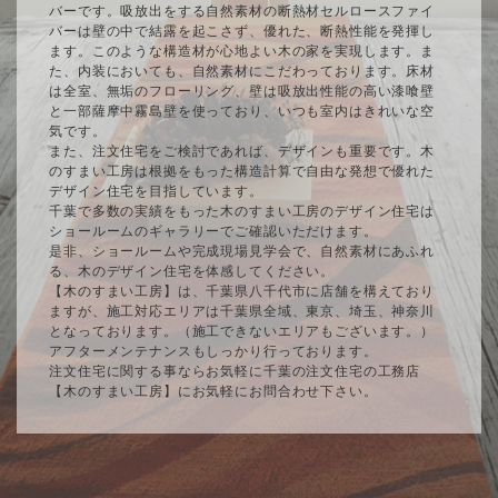
バーです。吸放出をする自然素材の断熱材セルロースファイ
バーは壁の中で結露を起こさず、優れた、断熱性能を発揮し
ます。このような構造材が心地よい木の家を実現します。ま
た、内装においても、自然素材にこだわっております。床材
は全室、無垢のフローリング、壁は吸放出性能の高い漆喰壁
と一部薩摩中霧島壁を使っており、いつも室内はきれいな空
気です。
また、注文住宅をご検討であれば、デザインも重要です。木
のすまい工房は根拠をもった構造計算で自由な発想で優れた
デザイン住宅を目指しています。
千葉で多数の実績をもった木のすまい工房のデザイン住宅は
ショールームのギャラリーでご確認いただけます。
是非、ショールームや完成現場見学会で、自然素材にあふれ
る、木のデザイン住宅を体感してください。
【木のすまい工房】は、千葉県八千代市に店舗を構えており
ますが、施工対応エリアは千葉県全域、東京、埼玉、神奈川
となっております。（施工できないエリアもございます。）
アフターメンテナンスもしっかり行っております。
注文住宅に関する事ならお気軽に千葉の注文住宅の工務店
【木のすまい工房】にお気軽にお問合わせ下さい。