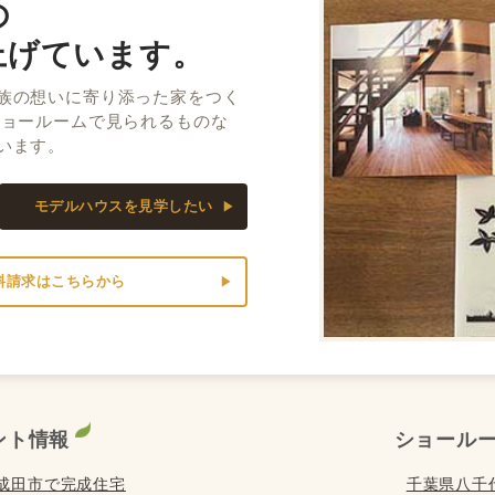
の
上げています。
族の想いに寄り添った家をつく
ショールームで見られるものな
います。
モデルハウスを見学したい
料請求はこちらから
ント情報
ショール
) は成田市で完成住宅
千葉県八千