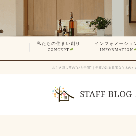
私たちの住まい創り
インフォメーショ
CONCEPT
INFORMATION
無垢材や漆喰の自然素材
平屋でも最上の構造計算
現場検査で信頼の品質
想い叶えるデザイン・設計
暮らしを楽しむ、遊び心の家
性能が支える心地よさ
何世代も住み継ぐ木の家
価格へのこだわり
家づくりステップ
見学会・イベント情
営業エリア
新着情報
スタッフ紹介
会長ブログ
社長ブログ
スタッフブログ
お客様の声
業者会「ふくろう会
プレスリリース
採用情報
お引き渡し前の“ひと手間”｜千葉の注文住宅なら木のす
STAFF BLOG