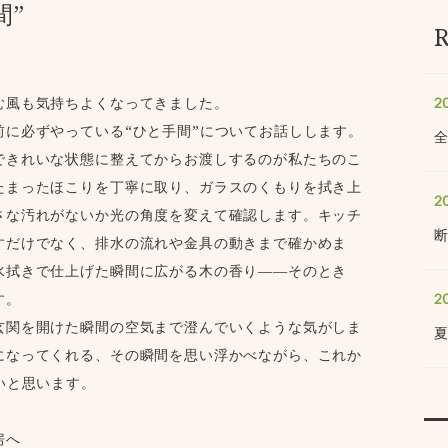
間”
む風も気持ちよくなってきました。
2
に必ずやっている“ひと手間”についてお話しします。
できれいな状態に整えてからお渡しするのが私たちのこ
たまったほこりを丁寧に取り、ガラスのくもりを拭き上
2
さな汚れがないか光の角度を変えて確認します。キッチ
すだけでなく、排水の流れや金具の動きまで確かめま
水拭きで仕上げた瞬間に広がる木の香り——そのとき
す。
2
玄関を開けた瞬間の空気まで澄んでいくような気がしま
になってくれる、その瞬間を思い浮かべながら、これか
いと思います。
房へ