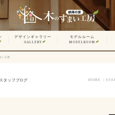
ン
デザインギャラリー
モデルルーム
GALLERY
MODELROOM
報
」
住宅 施工事例
商業施設 施工事例
YouTube
オーナー様のお住まい拝見
平屋特集
こだわりの間取り
戸
マ
リ
リ
まい工房
スタッフブログ
HOME
STA