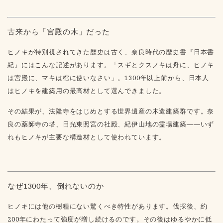
古来から「宮殿の木」だった
ヒノキが特別視されてきた歴史は古く、奈良時代の歴史書『日本書
紀』にはこんな記述があります。「スギとクスノキは舟に、ヒノキ
は宮殿に、マキは棺に使いなさい」。1300年以上前から、日本人
はヒノキを建築用の最高材として選んできました。
その結果が、法隆寺をはじめとする世界遺産の木造建築群です。奈
良の薬師寺の塔、日光東照宮の社殿、紀伊山地の霊場建築——いず
れもヒノキが主要な構造材として使われています。
なぜ1300年、倒れないのか
ヒノキには他の樹種にない驚くべき特性があります。伐採後、約
200年にわたって強度が増し続けるのです。その後はゆるやかに低