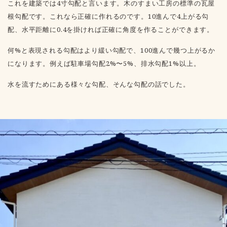
これを建築では4寸勾配と言います。木のすまい工房の標準の瓦屋
根勾配です。これなら正確に作れるのです。10進んで4上がる勾
配、水平距離に0.4を掛ければ正確に角度を作ることができます。
何%と表現される勾配はより緩い勾配で、100進んで幾つ上がるか
になります。例えば駐車場勾配2%〜5%、排水勾配1%以上。
水を流すためにある様々な勾配、そんな勾配の話でした。