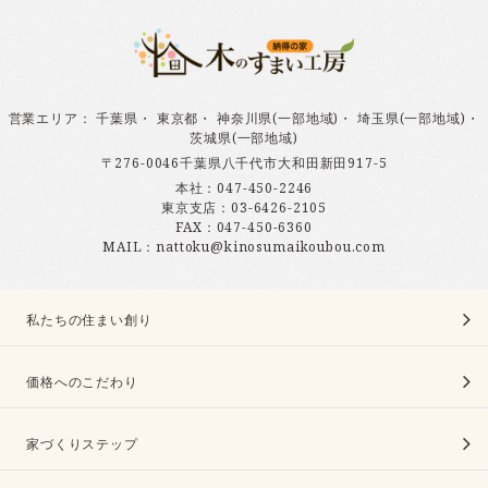
営業エリア
：
千葉県
・
東京都
・
神奈川県(一部地域)
・
埼玉県(一部地域)
・
茨城県(一部地域)
〒276-0046千葉県八千代市大和田新田917-5
本社：
047-450-2246
東京支店：
03-6426-2105
FAX：047-450-6360
MAIL：nattoku@kinosumaikoubou.com
私たちの住まい創り
価格へのこだわり
家づくりステップ