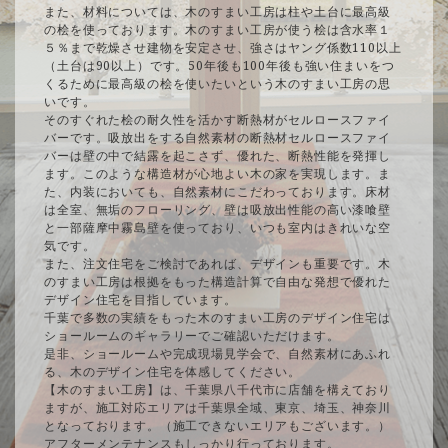
また、材料については、木のすまい工房は柱や土台に最高級
の桧を使っております。木のすまい工房が使う桧は含水率１
５％まで乾燥させ建物を安定させ、強さはヤング係数110以上
（土台は90以上）です。50年後も100年後も強い住まいをつ
くるために最高級の桧を使いたいという木のすまい工房の思
いです。
そのすぐれた桧の耐久性を活かす断熱材がセルロースファイ
バーです。吸放出をする自然素材の断熱材セルロースファイ
バーは壁の中で結露を起こさず、優れた、断熱性能を発揮し
ます。このような構造材が心地よい木の家を実現します。ま
た、内装においても、自然素材にこだわっております。床材
は全室、無垢のフローリング、壁は吸放出性能の高い漆喰壁
と一部薩摩中霧島壁を使っており、いつも室内はきれいな空
気です。
また、注文住宅をご検討であれば、デザインも重要です。木
のすまい工房は根拠をもった構造計算で自由な発想で優れた
デザイン住宅を目指しています。
千葉で多数の実績をもった木のすまい工房のデザイン住宅は
ショールームのギャラリーでご確認いただけます。
是非、ショールームや完成現場見学会で、自然素材にあふれ
る、木のデザイン住宅を体感してください。
【木のすまい工房】は、千葉県八千代市に店舗を構えており
ますが、施工対応エリアは千葉県全域、東京、埼玉、神奈川
となっております。（施工できないエリアもございます。）
アフターメンテナンスもしっかり行っております。