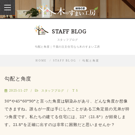
toggle
navigation
STAFF BLOG
スタッフブログ
勾配と角度｜千葉の注文住宅なら木のすまい工房
HOME
STAFF BLOG
勾配と角度
勾配と角度
2025-11-27
スタッフブログ
T S
30°や45°60°90°と言った角度は馴染みがあり、どんな角度か想像
できますね。誰もが一度は手にしたことがある三角定規の兄弟が持
つ角度です。私たちの建てる住宅には、22°（21.8°）が頻発しま
す。21.8°を正確に出すのは非常に困難だと思いませんか？