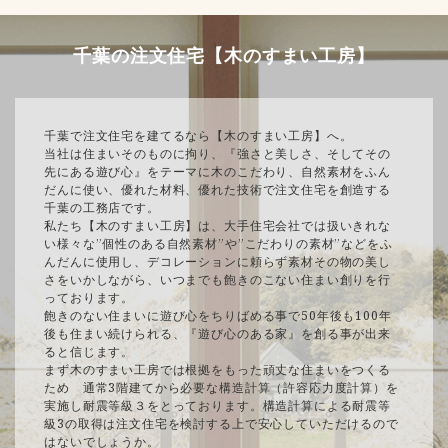
千葉の注文住宅【木のすまい工房】
千葉で注文住宅を建てるなら【木のすまい工房】へ。
当社は住まいそのものに拘り、『強さと美しさ、そしてその
先にある遊び心』をテーマに木のこだわり、自然素材をふん
だんに使い、優れた材料、優れた技術で注文住宅を創造する
千葉の工務店です。
私たち【木のすまい工房】は、大手住宅会社では扱いきれな
い様々な”個性のある自然素材”や”こだわりの素材”などをふ
んだんに使用し、デコレーションに頼らず素材その物の美し
さをいかしながら、いつまでも飽きのこない住まい創りを行
っております。
飽きのない住まいに遊び心をちりばめる事で50年後も100年
後も住まい続けられる、『遊び心のある家』を創る事が出来
ると信じます。
まず木のすまい工房では根拠をもった頑丈な住まいをつくる
ため 通常3階建てから必要な構造計算（許容応力度計算）を
実施し耐震等級３をとっております。構造計算による耐震等
級3の取得は注文住宅を検討する上で安心していただけるので
はないでしょうか。