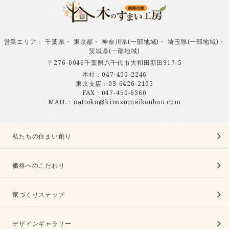
営業エリア
：
千葉県
・
東京都
・
神奈川県(一部地域)
・
埼玉県(一部地域)
・
茨城県(一部地域)
〒276-0046千葉県八千代市大和田新田917-5
本社：
047-450-2246
東京支店：
03-6426-2105
FAX：047-450-6360
MAIL：nattoku@kinosumaikoubou.com
私たちの住まい創り
価格へのこだわり
家づくりステップ
デザインギャラリー