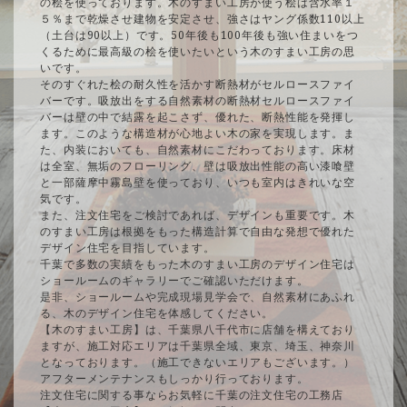
の桧を使っております。木のすまい工房が使う桧は含水率１
５％まで乾燥させ建物を安定させ、強さはヤング係数110以上
（土台は90以上）です。50年後も100年後も強い住まいをつ
くるために最高級の桧を使いたいという木のすまい工房の思
いです。
そのすぐれた桧の耐久性を活かす断熱材がセルロースファイ
バーです。吸放出をする自然素材の断熱材セルロースファイ
バーは壁の中で結露を起こさず、優れた、断熱性能を発揮し
ます。このような構造材が心地よい木の家を実現します。ま
た、内装においても、自然素材にこだわっております。床材
は全室、無垢のフローリング、壁は吸放出性能の高い漆喰壁
と一部薩摩中霧島壁を使っており、いつも室内はきれいな空
気です。
また、注文住宅をご検討であれば、デザインも重要です。木
のすまい工房は根拠をもった構造計算で自由な発想で優れた
デザイン住宅を目指しています。
千葉で多数の実績をもった木のすまい工房のデザイン住宅は
ショールームのギャラリーでご確認いただけます。
是非、ショールームや完成現場見学会で、自然素材にあふれ
る、木のデザイン住宅を体感してください。
【木のすまい工房】は、千葉県八千代市に店舗を構えており
ますが、施工対応エリアは千葉県全域、東京、埼玉、神奈川
となっております。（施工できないエリアもございます。）
アフターメンテナンスもしっかり行っております。
注文住宅に関する事ならお気軽に千葉の注文住宅の工務店