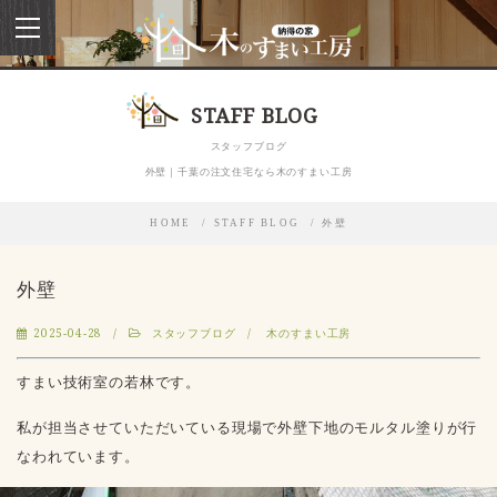
toggle
navigation
STAFF BLOG
スタッフブログ
外壁｜千葉の注文住宅なら木のすまい工房
HOME
STAFF BLOG
外壁
外壁
2025-04-28
スタッフブログ
木のすまい工房
すまい技術室の若林です。
私が担当させていただいている現場で外壁下地のモルタル塗りが行
なわれています。