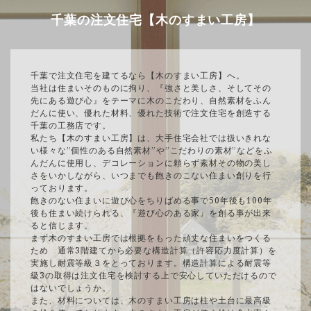
千葉の注文住宅【木のすまい工房】
千葉で注文住宅を建てるなら【木のすまい工房】へ。
当社は住まいそのものに拘り、『強さと美しさ、そしてその
先にある遊び心』をテーマに木のこだわり、自然素材をふん
だんに使い、優れた材料、優れた技術で注文住宅を創造する
千葉の工務店です。
私たち【木のすまい工房】は、大手住宅会社では扱いきれな
い様々な”個性のある自然素材”や”こだわりの素材”などをふ
んだんに使用し、デコレーションに頼らず素材その物の美し
さをいかしながら、いつまでも飽きのこない住まい創りを行
っております。
飽きのない住まいに遊び心をちりばめる事で50年後も100年
後も住まい続けられる、『遊び心のある家』を創る事が出来
ると信じます。
まず木のすまい工房では根拠をもった頑丈な住まいをつくる
ため 通常3階建てから必要な構造計算（許容応力度計算）を
実施し耐震等級３をとっております。構造計算による耐震等
級3の取得は注文住宅を検討する上で安心していただけるので
はないでしょうか。
また、材料については、木のすまい工房は柱や土台に最高級