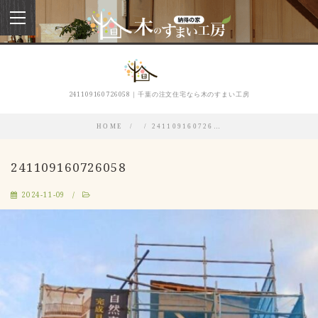
toggle
navigation
241109160726058｜千葉の注文住宅なら木のすまい工房
HOME
241109160726…
241109160726058
2024-11-09