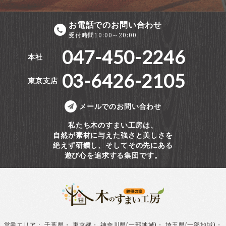
お電話でのお問い合わせ
受付時間10:00～20:00
047-450-2246
本社
03-6426-2105
東京支店
メールでのお問い合わせ
私たち木のすまい工房は、
自然が素材に与えた強さと美しさを
絶えず研鑽し、そしてその先にある
遊び心を追求する集団です。
営業エリア
：
千葉県
・
東京都
・
神奈川県(一部地域)
・
埼玉県(一部地域)
・