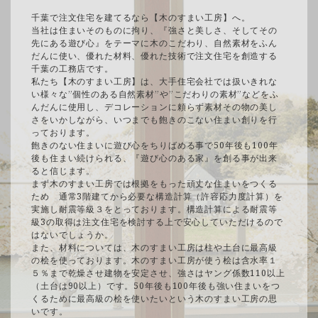
千葉で注文住宅を建てるなら【木のすまい工房】へ。
当社は住まいそのものに拘り、『強さと美しさ、そしてその
先にある遊び心』をテーマに木のこだわり、自然素材をふん
だんに使い、優れた材料、優れた技術で注文住宅を創造する
千葉の工務店です。
私たち【木のすまい工房】は、大手住宅会社では扱いきれな
い様々な”個性のある自然素材”や”こだわりの素材”などをふ
んだんに使用し、デコレーションに頼らず素材その物の美し
さをいかしながら、いつまでも飽きのこない住まい創りを行
っております。
飽きのない住まいに遊び心をちりばめる事で50年後も100年
後も住まい続けられる、『遊び心のある家』を創る事が出来
ると信じます。
まず木のすまい工房では根拠をもった頑丈な住まいをつくる
ため 通常3階建てから必要な構造計算（許容応力度計算）を
実施し耐震等級３をとっております。構造計算による耐震等
級3の取得は注文住宅を検討する上で安心していただけるので
はないでしょうか。
また、材料については、木のすまい工房は柱や土台に最高級
の桧を使っております。木のすまい工房が使う桧は含水率１
５％まで乾燥させ建物を安定させ、強さはヤング係数110以上
（土台は90以上）です。50年後も100年後も強い住まいをつ
くるために最高級の桧を使いたいという木のすまい工房の思
いです。