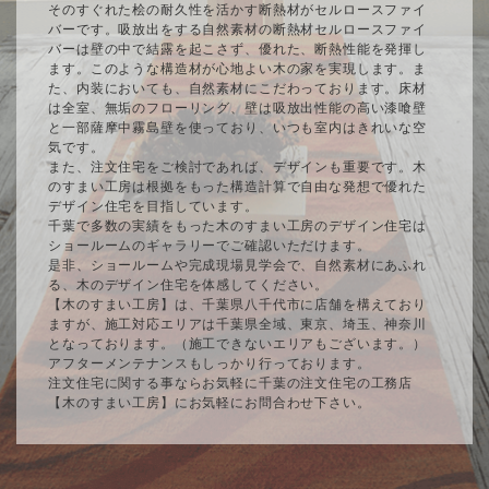
そのすぐれた桧の耐久性を活かす断熱材がセルロースファイ
バーです。吸放出をする自然素材の断熱材セルロースファイ
バーは壁の中で結露を起こさず、優れた、断熱性能を発揮し
ます。このような構造材が心地よい木の家を実現します。ま
た、内装においても、自然素材にこだわっております。床材
は全室、無垢のフローリング、壁は吸放出性能の高い漆喰壁
と一部薩摩中霧島壁を使っており、いつも室内はきれいな空
気です。
また、注文住宅をご検討であれば、デザインも重要です。木
のすまい工房は根拠をもった構造計算で自由な発想で優れた
デザイン住宅を目指しています。
千葉で多数の実績をもった木のすまい工房のデザイン住宅は
ショールームのギャラリーでご確認いただけます。
是非、ショールームや完成現場見学会で、自然素材にあふれ
る、木のデザイン住宅を体感してください。
【木のすまい工房】は、千葉県八千代市に店舗を構えており
ますが、施工対応エリアは千葉県全域、東京、埼玉、神奈川
となっております。（施工できないエリアもございます。）
アフターメンテナンスもしっかり行っております。
注文住宅に関する事ならお気軽に千葉の注文住宅の工務店
【木のすまい工房】にお気軽にお問合わせ下さい。