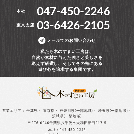
047-450-2246
本社
03-6426-2105
東京支店
メールでのお問い合わせ
私たち木のすまい工房は、
自然が素材に与えた強さと美しさを
絶えず研鑽し、そしてその先にある
遊び心を追求する集団です。
営業エリア
：
千葉県
・
東京都
・
神奈川県(一部地域)
・
埼玉県(一部地域)
・
茨城県(一部地域)
〒276-0046千葉県八千代市大和田新田917-5
本社：
047-450-2246