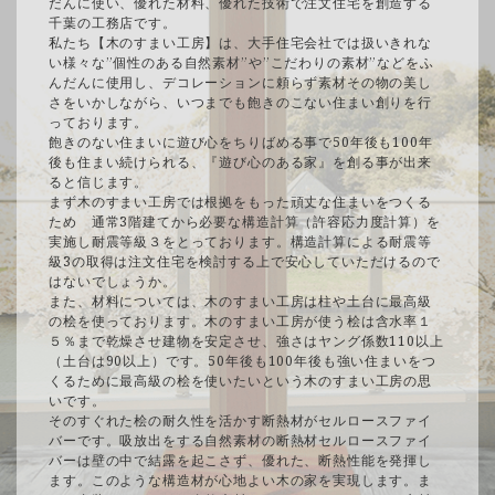
だんに使い、優れた材料、優れた技術で注文住宅を創造する
千葉の工務店です。
私たち【木のすまい工房】は、大手住宅会社では扱いきれな
い様々な”個性のある自然素材”や”こだわりの素材”などをふ
んだんに使用し、デコレーションに頼らず素材その物の美し
さをいかしながら、いつまでも飽きのこない住まい創りを行
っております。
飽きのない住まいに遊び心をちりばめる事で50年後も100年
後も住まい続けられる、『遊び心のある家』を創る事が出来
ると信じます。
まず木のすまい工房では根拠をもった頑丈な住まいをつくる
ため 通常3階建てから必要な構造計算（許容応力度計算）を
実施し耐震等級３をとっております。構造計算による耐震等
級3の取得は注文住宅を検討する上で安心していただけるので
はないでしょうか。
また、材料については、木のすまい工房は柱や土台に最高級
の桧を使っております。木のすまい工房が使う桧は含水率１
５％まで乾燥させ建物を安定させ、強さはヤング係数110以上
（土台は90以上）です。50年後も100年後も強い住まいをつ
くるために最高級の桧を使いたいという木のすまい工房の思
いです。
そのすぐれた桧の耐久性を活かす断熱材がセルロースファイ
バーです。吸放出をする自然素材の断熱材セルロースファイ
バーは壁の中で結露を起こさず、優れた、断熱性能を発揮し
ます。このような構造材が心地よい木の家を実現します。ま