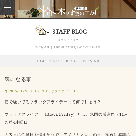
toggle
navigation
STAFF BLOG
スタッフブログ
気になる事｜千葉の注文住宅なら木のすまい工房
HOME
STAFF BLOG
気になる事
気になる事
2025-11-24
スタッフブログ
H S
巷で騒いでるブラックフライデーって何でしょう？
ブラックフライデー（Black Friday）とは、
米国の感謝祭（11月
の第4木曜日）
の翌日の金曜日
を指すそうで、
アメリカ人はこの日、家族に感謝の