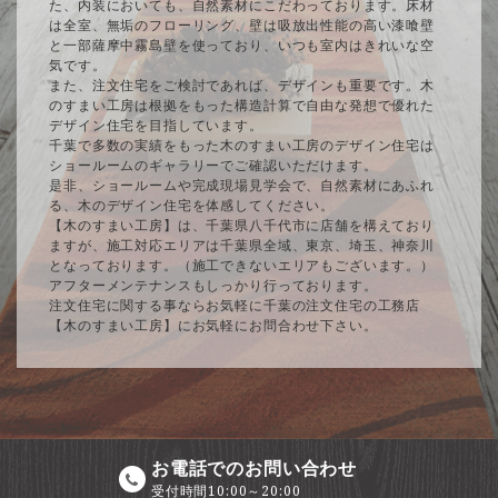
た、内装においても、自然素材にこだわっております。床材
は全室、無垢のフローリング、壁は吸放出性能の高い漆喰壁
と一部薩摩中霧島壁を使っており、いつも室内はきれいな空
気です。
また、注文住宅をご検討であれば、デザインも重要です。木
のすまい工房は根拠をもった構造計算で自由な発想で優れた
デザイン住宅を目指しています。
千葉で多数の実績をもった木のすまい工房のデザイン住宅は
ショールームのギャラリーでご確認いただけます。
是非、ショールームや完成現場見学会で、自然素材にあふれ
る、木のデザイン住宅を体感してください。
【木のすまい工房】は、千葉県八千代市に店舗を構えており
ますが、施工対応エリアは千葉県全域、東京、埼玉、神奈川
となっております。（施工できないエリアもございます。）
アフターメンテナンスもしっかり行っております。
注文住宅に関する事ならお気軽に千葉の注文住宅の工務店
【木のすまい工房】にお気軽にお問合わせ下さい。
お電話でのお問い合わせ
受付時間10:00～20:00