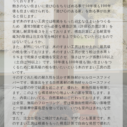
っております。
飽きのない住まいに遊び心をちりばめる事で50年後も100年
後も住まい続けられる、『遊び心のある家』を創る事が出来
ると信じます。
まず木のすまい工房では根拠をもった頑丈な住まいをつくる
ため 通常3階建てから必要な構造計算（許容応力度計算）を
実施し耐震等級３をとっております。構造計算による耐震等
級3の取得は注文住宅を検討する上で安心していただけるので
はないでしょうか。
また、材料については、木のすまい工房は柱や土台に最高級
の桧を使っております。木のすまい工房が使う桧は含水率１
５％まで乾燥させ建物を安定させ、強さはヤング係数110以上
（土台は90以上）です。50年後も100年後も強い住まいをつ
くるために最高級の桧を使いたいという木のすまい工房の思
いです。
そのすぐれた桧の耐久性を活かす断熱材がセルロースファイ
バーです。吸放出をする自然素材の断熱材セルロースファイ
バーは壁の中で結露を起こさず、優れた、断熱性能を発揮し
ます。このような構造材が心地よい木の家を実現します。ま
た、内装においても、自然素材にこだわっております。床材
は全室、無垢のフローリング、壁は吸放出性能の高い漆喰壁
と一部薩摩中霧島壁を使っており、いつも室内はきれいな空
気です。
また、注文住宅をご検討であれば、デザインも重要です。木
のすまい工房は根拠をもった構造計算で自由な発想で優れた