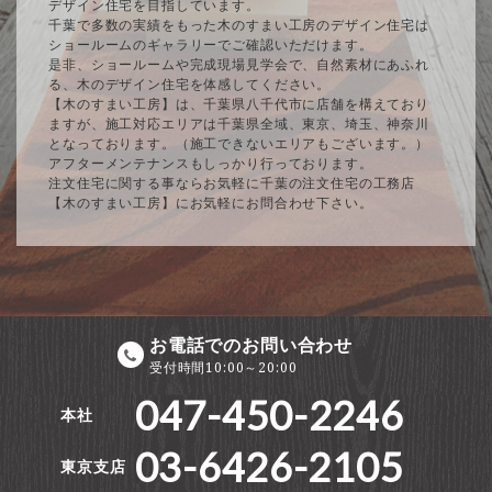
デザイン住宅を目指しています。
千葉で多数の実績をもった木のすまい工房のデザイン住宅は
ショールームのギャラリーでご確認いただけます。
是非、ショールームや完成現場見学会で、自然素材にあふれ
る、木のデザイン住宅を体感してください。
【木のすまい工房】は、千葉県八千代市に店舗を構えており
ますが、施工対応エリアは千葉県全域、東京、埼玉、神奈川
となっております。（施工できないエリアもございます。）
アフターメンテナンスもしっかり行っております。
注文住宅に関する事ならお気軽に千葉の注文住宅の工務店
【木のすまい工房】にお気軽にお問合わせ下さい。
お電話でのお問い合わせ
受付時間10:00～20:00
047-450-2246
本社
03-6426-2105
東京支店