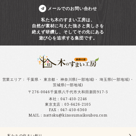
メールでのお問い合わせ
私たち木のすまい工房は、
自然が素材に与えた強さと美しさを
絶えず研鑽し、そしてその先にある
遊び心を追求する集団です。
営業エリア
：
千葉県
・
東京都
・
神奈川県(一部地域)
・
埼玉県(一部地域)
・
茨城県(一部地域)
〒276-0046千葉県八千代市大和田新田917-5
本社：
047-450-2246
東京支店：
03-6426-2105
FAX：047-450-6360
MAIL：nattoku@kinosumaikoubou.com
私たちの住まい創り