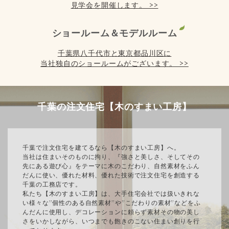
見学会を開催します。 >>
ショールーム＆モデルルーム
千葉県八千代市と東京都品川区に
当社独自のショールームがございます。 >>
千葉の注文住宅【木のすまい工房】
千葉で注文住宅を建てるなら【木のすまい工房】へ。
当社は住まいそのものに拘り、『強さと美しさ、そしてその
先にある遊び心』をテーマに木のこだわり、自然素材をふん
だんに使い、優れた材料、優れた技術で注文住宅を創造する
千葉の工務店です。
私たち【木のすまい工房】は、大手住宅会社では扱いきれな
い様々な”個性のある自然素材”や”こだわりの素材”などをふ
んだんに使用し、デコレーションに頼らず素材その物の美し
さをいかしながら、いつまでも飽きのこない住まい創りを行