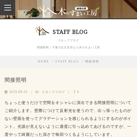
toggle
navigation
STAFF BLOG
スタッフブログ
間接照明｜千葉の注文住宅なら木のすまい工房
HOME
STAFF BLOG
間接照明
間接照明
2025-09-11
スタッフブログ
T S
ちょっと使うだけで空間をオシャレに演出できる間接照明について
ご紹介します。壁際につけて反射光を使うので、出っ張ったものが
ない壁面を使ってグラデーションを感じられるようにするのがポイ
ント。光源が見えないように適度に引っ込めてあげるのですが、一
度やって綺麗だった深さで毎回つくるようにしています。