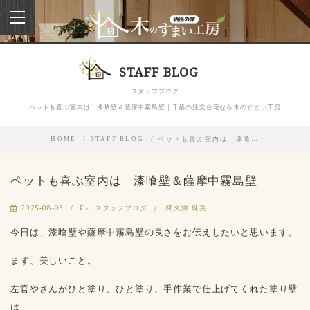
toggle
navigation
STAFF BLOG
スタッフブログ
ペットも喜ぶ室内は 漆喰壁＆薩摩中霧島壁｜千葉の注文住宅なら木のすまい工房
HOME
STAFF BLOG
ペットも喜ぶ室内は 漆喰…
ペットも喜ぶ室内は 漆喰壁＆薩摩中霧島壁
2025-08-03
スタッフブログ
阿久津 珠美
今日は、漆喰壁や薩摩中霧島壁の良さをお伝えしたいと思います。
まず、美しいこと。
左官やさんがひと塗り、ひと塗り、手作業で仕上げてくれた塗り壁
は