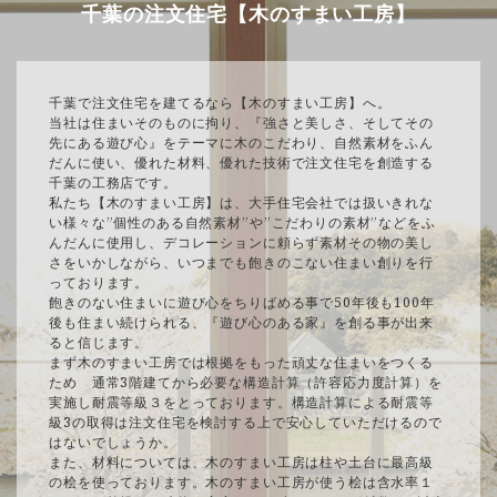
千葉の注文住宅【木のすまい工房】
千葉で注文住宅を建てるなら【木のすまい工房】へ。
当社は住まいそのものに拘り、『強さと美しさ、そしてその
先にある遊び心』をテーマに木のこだわり、自然素材をふん
だんに使い、優れた材料、優れた技術で注文住宅を創造する
千葉の工務店です。
私たち【木のすまい工房】は、大手住宅会社では扱いきれな
い様々な”個性のある自然素材”や”こだわりの素材”などをふ
んだんに使用し、デコレーションに頼らず素材その物の美し
さをいかしながら、いつまでも飽きのこない住まい創りを行
っております。
飽きのない住まいに遊び心をちりばめる事で50年後も100年
後も住まい続けられる、『遊び心のある家』を創る事が出来
ると信じます。
まず木のすまい工房では根拠をもった頑丈な住まいをつくる
ため 通常3階建てから必要な構造計算（許容応力度計算）を
実施し耐震等級３をとっております。構造計算による耐震等
級3の取得は注文住宅を検討する上で安心していただけるので
はないでしょうか。
また、材料については、木のすまい工房は柱や土台に最高級
の桧を使っております。木のすまい工房が使う桧は含水率１