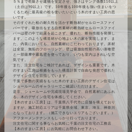
５％まで乾燥させ建物を安定させ、強さはヤング係数110以上
（土台は90以上）です。50年後も100年後も強い住まいをつ
くるために最高級の桧を使いたいという木のすまい工房の思
いです。
そのすぐれた桧の耐久性を活かす断熱材がセルロースファイ
バーです。吸放出をする自然素材の断熱材セルロースファイ
バーは壁の中で結露を起こさず、優れた、断熱性能を発揮し
ます。このような構造材が心地よい木の家を実現します。ま
た、内装においても、自然素材にこだわっております。床材
は全室、無垢のフローリング、壁は吸放出性能の高い漆喰壁
と一部薩摩中霧島壁を使っており、いつも室内はきれいな空
気です。
また、注文住宅をご検討であれば、デザインも重要です。木
のすまい工房は根拠をもった構造計算で自由な発想で優れた
デザイン住宅を目指しています。
千葉で多数の実績をもった木のすまい工房のデザイン住宅は
ショールームのギャラリーでご確認いただけます。
是非、ショールームや完成現場見学会で、自然素材にあふれ
る、木のデザイン住宅を体感してください。
【木のすまい工房】は、千葉県八千代市に店舗を構えており
ますが、施工対応エリアは千葉県全域、東京、埼玉、神奈川
となっております。（施工できないエリアもございます。）
アフターメンテナンスもしっかり行っております。
注文住宅に関する事ならお気軽に千葉の注文住宅の工務店
【木のすまい工房】にお気軽にお問合わせ下さい。