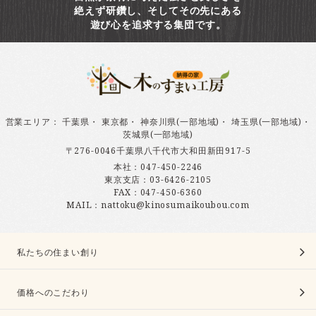
絶えず研鑽し、そしてその先にある
遊び心を追求する集団です。
営業エリア
：
千葉県
・
東京都
・
神奈川県(一部地域)
・
埼玉県(一部地域)
・
茨城県(一部地域)
〒276-0046千葉県八千代市大和田新田917-5
本社：
047-450-2246
東京支店：
03-6426-2105
FAX：047-450-6360
MAIL：nattoku@kinosumaikoubou.com
私たちの住まい創り
価格へのこだわり