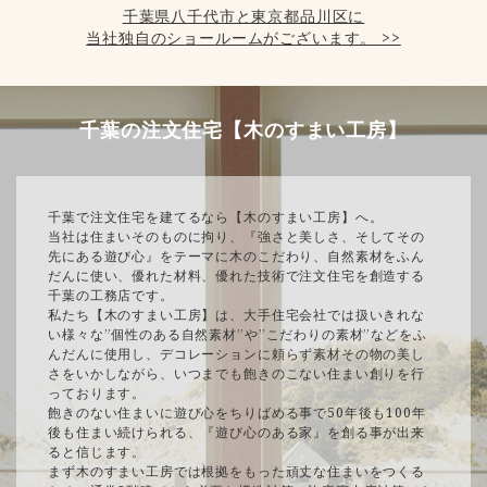
千葉県八千代市と東京都品川区に
当社独自のショールームがございます。 >>
千葉の注文住宅【木のすまい工房】
千葉で注文住宅を建てるなら【木のすまい工房】へ。
当社は住まいそのものに拘り、『強さと美しさ、そしてその
先にある遊び心』をテーマに木のこだわり、自然素材をふん
だんに使い、優れた材料、優れた技術で注文住宅を創造する
千葉の工務店です。
私たち【木のすまい工房】は、大手住宅会社では扱いきれな
い様々な”個性のある自然素材”や”こだわりの素材”などをふ
んだんに使用し、デコレーションに頼らず素材その物の美し
さをいかしながら、いつまでも飽きのこない住まい創りを行
っております。
飽きのない住まいに遊び心をちりばめる事で50年後も100年
後も住まい続けられる、『遊び心のある家』を創る事が出来
ると信じます。
まず木のすまい工房では根拠をもった頑丈な住まいをつくる