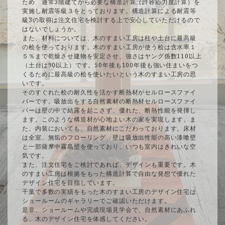
ため 通常3階建てから必要な構造計算（許容応力度計算）を
実施し耐震等級３をとっております。構造計算による耐震等
級3の取得は注文住宅を検討する上で安心していただけるので
はないでしょうか。
また、材料については、木のすまい工房は柱や土台に最高級
の桧を使っております。木のすまい工房が使う桧は含水率１
５％まで乾燥させ建物を安定させ、強さはヤング係数110以上
（土台は90以上）です。50年後も100年後も強い住まいをつ
くるために最高級の桧を使いたいという木のすまい工房の思
いです。
そのすぐれた桧の耐久性を活かす断熱材がセルロースファイ
バーです。吸放出をする自然素材の断熱材セルロースファイ
バーは壁の中で結露を起こさず、優れた、断熱性能を発揮し
ます。このような構造材が心地よい木の家を実現します。ま
た、内装においても、自然素材にこだわっております。床材
は全室、無垢のフローリング、壁は吸放出性能の高い漆喰壁
と一部薩摩中霧島壁を使っており、いつも室内はきれいな空
気です。
また、注文住宅をご検討であれば、デザインも重要です。木
のすまい工房は根拠をもった構造計算で自由な発想で優れた
デザイン住宅を目指しています。
千葉で多数の実績をもった木のすまい工房のデザイン住宅は
ショールームのギャラリーでご確認いただけます。
是非、ショールームや完成現場見学会で、自然素材にあふれ
る、木のデザイン住宅を体感してください。